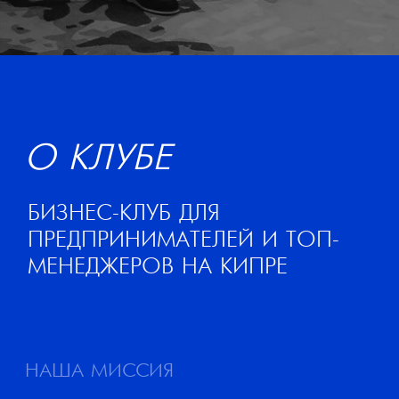
НАША МИССИЯ
СДЕЛАТЬ КИПР ЛУЧШИМ
МЕСТОМ ДЛЯ СЧАСТЛИВОЙ И
СБАЛАНСИРОВАННОЙ
ЖИЗНИ ЛЮДЕЙ ИЗ БИЗНЕСА
И ИХ СЕМЕЙ
НАШИ ЦЕЛИ
Создавать среду и окружение, в
которых неминуемо происходят
личностный и финансовый рост.
Объединять людей, меняющих
остров своими проектами,
знаниями и ресурсами.
Повышать уровень бизнес-
образования.
Формировать среду, где ты