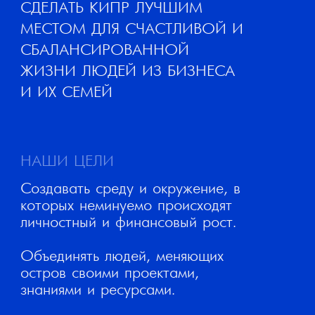
обретаешь не только круг
единомышленников, но и новых
друзей.
КАКИЕ ЗАПРОСЫ
ЗАКРЫВАЕТ GROW?
Окружение
Доступ к профильным
мастермайндам для решения
бизнес-задач и участия в
поиске решений для других:
• Международный