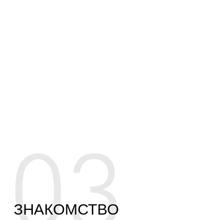
GROW
- Бизнес-завтраки и ужины
- Мастермайнды
- Разбор бизнеса
- Встречи с резидентами
- Падел
- Чаты книжного клуба и спорта
- Сессия с коучем клуба Ксенией
Брукштын
- Комьюнити менеджер
Оплачивается отдельно:
- Мастер-классы
- Бани
- Бизнес-игры
- Форум-группа
- Путешествия
2250€
пол года —