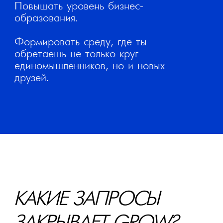
• Финансы
• Локальный
Разбор бизнеса
Если у вас есть цель достичь новых
результатов или определить точки
роста.
Развитие
Каждый месяц мы проводим
мероприятия разного формата:
воркшопы, мастер-классы,
интерактивные игры, лекции. У нас
также есть книжный клуб и киноклуб,
обсуждаем и смотрим фильмы.
Заряд энергии
Мы занимаемся спортом, творчеством и
пробуем новые активности.
Поддержка
У нас можно написать в закрытый чат и